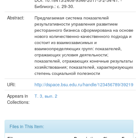
DOI: 10.18413/2408-9346-2017-3-2-34-41. -
Библиогр.: с. 29-30.
Abstract:
Предлагаемая система показателей
результативности управления развитием
ресторанного бизнеса сформирована на основе
нового количественно-качественного подхода и
состоит из взаимозависимых и
взаимоопределяющих групп: показателей,
отражающих условия деятельности;
показателей, отражающих конечные результаты
хозяйствования; показателей, характеризующих
степень социальной полезности
URI:
http://dspace.bsu.edu.ru/handle/123456789/39219
Appears in
Т. 3, вып. 2
Collections:
Files in This Item: