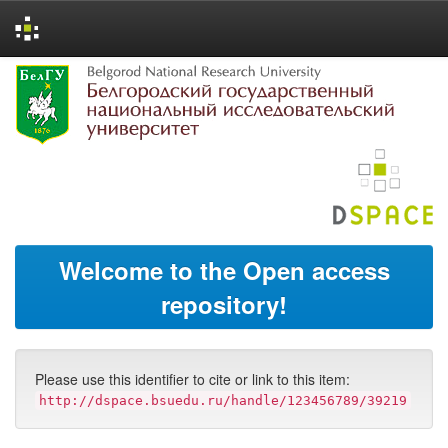
Skip
navigation
Welcome to the Open access
repository!
Please use this identifier to cite or link to this item:
http://dspace.bsuedu.ru/handle/123456789/39219