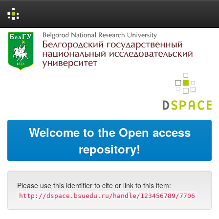
Skip
navigation
Welcome to the Open access
repository!
Please use this identifier to cite or link to this item:
http://dspace.bsuedu.ru/handle/123456789/7706