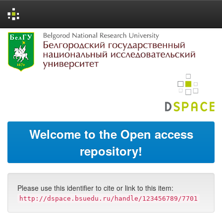
Skip
navigation
Welcome to the Open access
repository!
Please use this identifier to cite or link to this item:
http://dspace.bsuedu.ru/handle/123456789/7701