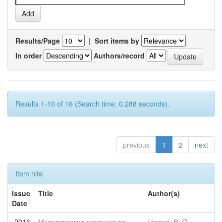
Results/Page
|
Sort items by
In order
Authors/record
Results 1-10 of 16 (Search time: 0.288 seconds).
previous
1
2
next
Item hits:
Issue
Title
Author(s)
Date
2016
Методические указания по
Цюпка, В. П.