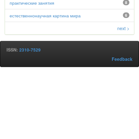
практические занятия
8
естественнонаучная картина мира
6
next >
ISSN:
2310-7529
Feedback