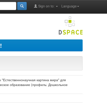
Sign on to:
Language
!
ы "Естественнонаучная картина мира" для
ическое образование (профиль: Дошкольное