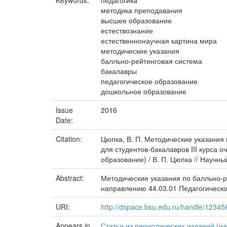
Keywords:
педагогика
методика преподавания
высшее образование
естествознание
естественнонаучная картина мира
методические указания
балльно-рейтинговая система
бакалавры
педагогическое образование
дошкольное образование
Issue
2016
Date:
Citation:
Цюпка, В. П. Методические указания
для студентов-бакалавров III курса
образование) / В. П. Цюпка // Научн
Abstract:
Методические указания по балльно-р
направлению 44.03.01 Педагогическ
URI:
http://dspace.bsu.edu.ru/handle/1234
Appears in
Статьи из периодических изданий (на