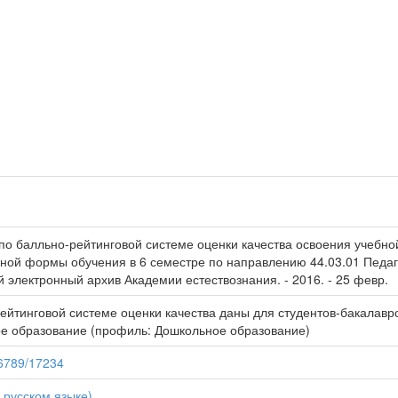
 по балльно-рейтинговой системе оценки качества освоения учебн
 очной формы обучения в 6 семестре по направлению 44.03.01 Пед
ый электронный архив Академии естествознания. - 2016. - 25 февр.
ейтинговой системе оценки качества даны для студентов-бакалавро
ое образование (профиль: Дошкольное образование)
56789/17234
 русском языке)