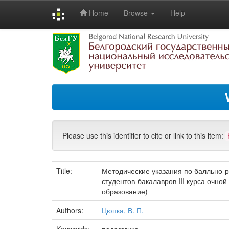
Home
Browse
Help
Skip
navigation
Please use this identifier to cite or link to this item:
Title:
Методические указания по балльно-р
студентов-бакалавров III курса очн
образование)
Authors:
Цюпка, В. П.