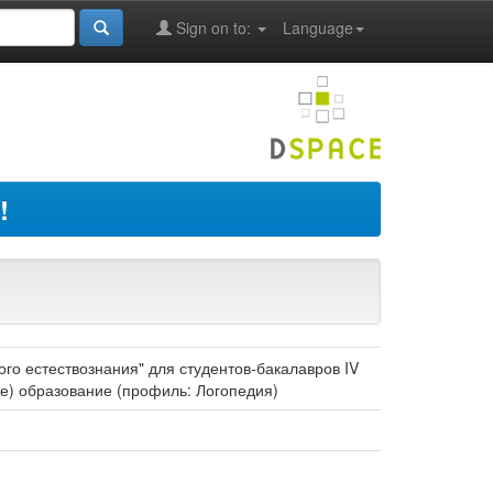
Sign on to:
Language
!
о естествознания" для студентов-бакалавров IV
е) образование (профиль: Логопедия)