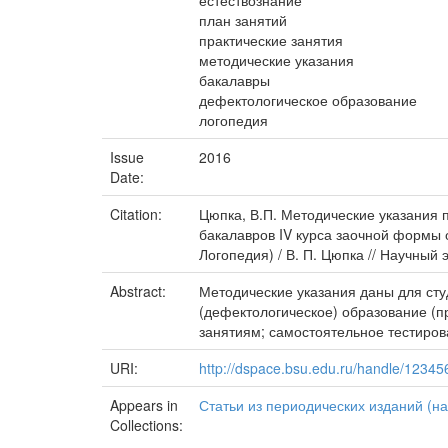
естествознание
план занятий
практические занятия
методические указания
бакалавры
дефектологическое образование
логопедия
Issue
2016
Date:
Citation:
Цюпка, В.П. Методические указания 
бакалавров IV курса заочной формы 
Логопедия) / В. П. Цюпка // Научный 
Abstract:
Методические указания даны для сту
(дефектологическое) образование (п
занятиям; самостоятельное тестиров
URI:
http://dspace.bsu.edu.ru/handle/1234
Appears in
Статьи из периодических изданий (на
Collections: