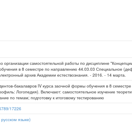
по организации самостоятельной работы по дисциплине "Концепции
обучения в 8 семестре по направлению 44.03.03 Специальное (де
электронный архив Академии естествознания. - 2016. - 14 марта.
дентов-бакалавров IV курса заочной формы обучения в 8 семестр
рофиль: Логопедия). Включают: самостоятельное изучение теоретич
ание по темам; подготовку к итоговому тестированию
56789/17226
 русском языке)