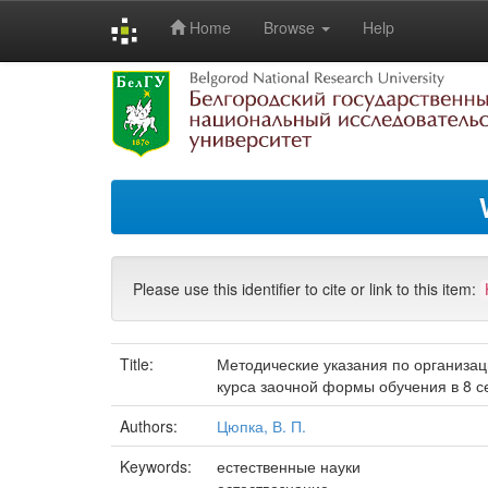
Home
Browse
Help
Skip
navigation
Please use this identifier to cite or link to this item:
Title:
Методические указания по организац
курса заочной формы обучения в 8 с
Authors:
Цюпка, В. П.
Keywords:
естественные науки