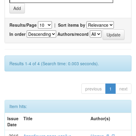
Results/Page
|
Sort items by
In order
Authors/record
Results 1-4 of 4 (Search time: 0.003 seconds).
previous
1
next
Item hits:
Issue
Title
Author(s)
Date
2016
Апробация ряда идей и
Цюпка, В. П.