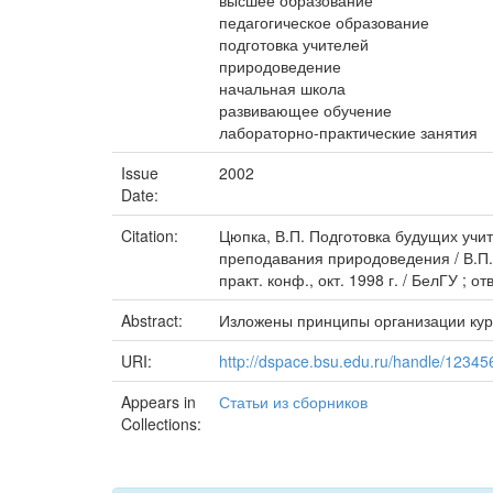
высшее образование
педагогическое образование
подготовка учителей
природоведение
начальная школа
развивающее обучение
лабораторно-практические занятия
Issue
2002
Date:
Citation:
Цюпка, В.П. Подготовка будущих учи
преподавания природоведения / В.П.
практ. конф., окт. 1998 г. / БелГУ ; о
Abstract:
Изложены принципы организации кур
URI:
http://dspace.bsu.edu.ru/handle/1234
Appears in
Статьи из сборников
Collections: