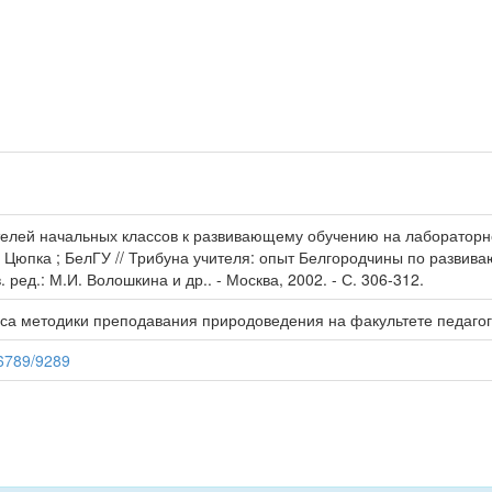
телей начальных классов к развивающему обучению на лабораторн
 Цюпка ; БелГУ // Трибуна учителя: опыт Белгородчины по развив
тв. ред.: М.И. Волошкина и др.. - Москва, 2002. - С. 306-312.
са методики преподавания природоведения на факультете педагог
56789/9289