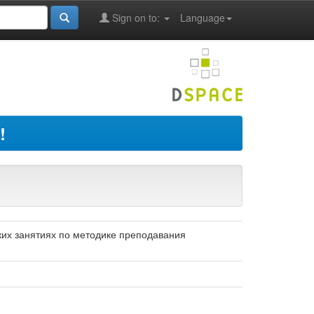
Sign on to:
Language
!
ких занятиях по методике преподавания