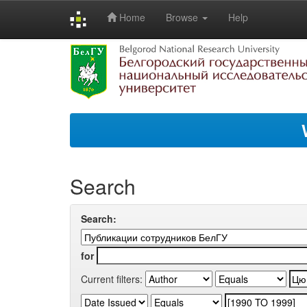
Home
Browse
Help
Skip
navigation
Search
Search:
for
Current filters: