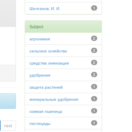
Шелганов, И. И.
1
Subject
агрохимия
2
сельское хозяйство
2
средства химизации
2
удобрения
2
защита растений
1
минеральные удобрения
1
озимая пшеница
1
пестициды
1
next