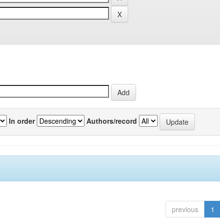
In order
Authors/record
previous
1