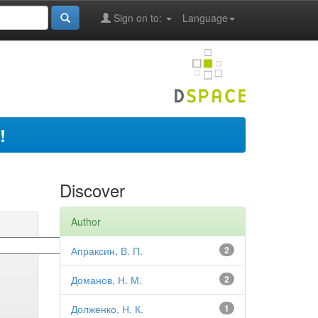
Sign on to:
Language
!
Discover
Author
Апраксин, В. П.
2
Доманов, Н. М.
2
Долженко, Н. К.
1