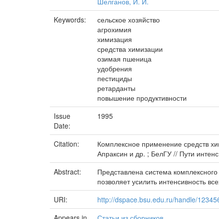
Шелганов, И. И.
Keywords:
сельское хозяйство
агрохимия
химизация
средства химизации
озимая пшеница
удобрения
пестициды
ретарданты
повышение продуктивности
Issue
1995
Date:
Citation:
Комплексное применение средств хим
Апраксин и др. ; БелГУ // Пути интенс
Abstract:
Представлена система комплексного 
позволяет усилить интенсивность все
URI:
http://dspace.bsu.edu.ru/handle/1234
Appears in
Статьи из сборников