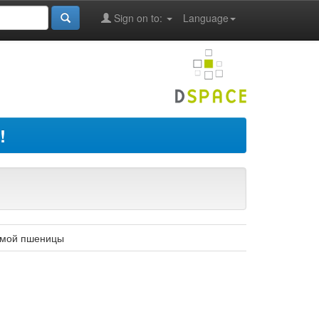
Sign on to:
Language
!
зимой пшеницы