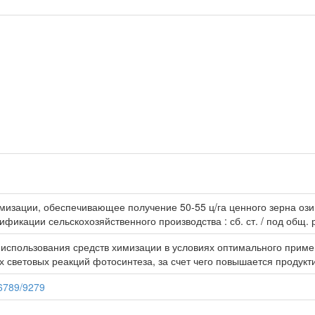
изации, обеспечивающее получение 50-55 ц/га ценного зерна озим
ификации сельскохозяйственного производства : сб. ст. / под общ. ре
использования средств химизации в условиях оптимального примен
х световых реакций фотосинтеза, за счет чего повышается продукт
56789/9279