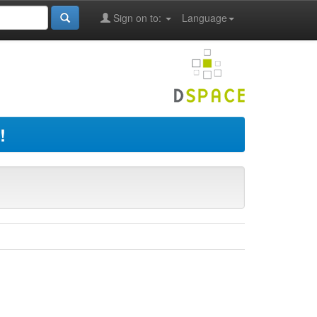
Sign on to:
Language
!