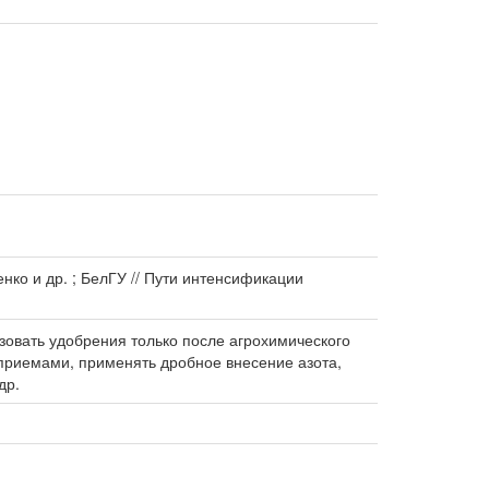
нко и др. ; БелГУ // Пути интенсификации
овать удобрения только после агрохимического
 приемами, применять дробное внесение азота,
др.