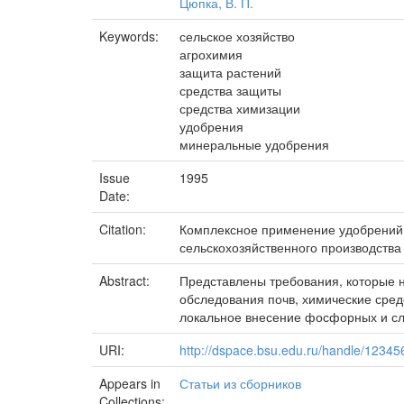
Цюпка, В. П.
Keywords:
сельское хозяйство
агрохимия
защита растений
средства защиты
средства химизации
удобрения
минеральные удобрения
Issue
1995
Date:
Citation:
Комплексное применение удобрений и 
сельскохозяйственного производства : 
Abstract:
Представлены требования, которые 
обследования почв, химические сред
локальное внесение фосфорных и сл
URI:
http://dspace.bsu.edu.ru/handle/1234
Appears in
Статьи из сборников
Collections: