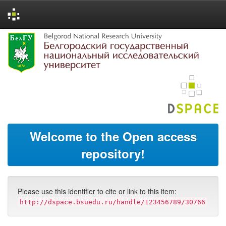
Skip
navigation
Welcome to the Open access
repository!
Please use this identifier to cite or link to this item:
http://dspace.bsuedu.ru/handle/123456789/30766