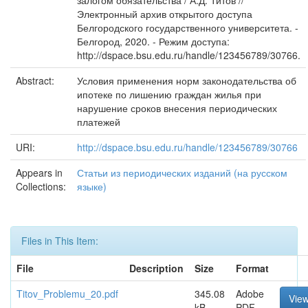
залогом обязательства / А.Д. Титов //
Электронный архив открытого доступа
Белгородского государственного университета. -
Белгород, 2020. - Режим доступа:
http://dspace.bsu.edu.ru/handle/123456789/30766.
Abstract:
Условия применения норм законодательства об
ипотеке по лишению граждан жилья при
нарушение сроков внесения периодических
платежей
URI:
http://dspace.bsu.edu.ru/handle/123456789/30766
Appears in
Статьи из периодических изданий (на русском
Collections:
языке)
Files in This Item:
File
Description
Size
Format
Titov_Problemu_20.pdf
345.08
Adobe
Vie
kB
PDF