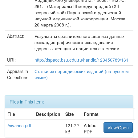
медицинского университета. - 2008. - №2.-С.
261. - (Материалы III международной (XII
всероссийской) Пироговской студенческой
научной медицинской конференции, Москва,
20 марта 2008 г.).
Abstract:
Результаты сравнительного анализа данных
эхокардиографического исследования
здоровых женщин и пациенток с гестозом
URI:
http://dspace.bsu.edu.ru/handle/123456789/161
Appears in
Статьи из периодических изданий (на русском
Collections:
языке)
Files in This Item:
File
Description
Size
Format
Акулова.pdf
121.72
Adobe
View/Open
kB
PDF