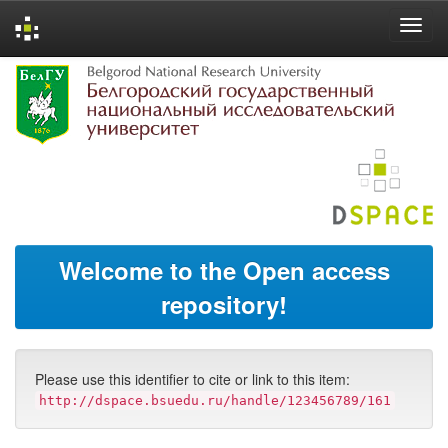
Skip
navigation
Welcome to the Open access
repository!
Please use this identifier to cite or link to this item:
http://dspace.bsuedu.ru/handle/123456789/161