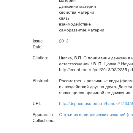
материя
движение материи
свойства материи
связь
взаимодействие
саморазвитие материи
Issue
2013
Date:
Citation:
Цюпка, В.П. О понимании движения м
естествознании / В. П. Цюпка // Науч
http://econf.rae.ru/pdf/2013/02/2235.pd
Abstract:
Рассмотрены различные виды (формы
их воздействий друг на друга. Дает
являющиеся причиной ее движения
URI:
http://dspace.bsu.edu.ru/handle/1234
Appears in
Статьи из периодических изданий (на
Collections: