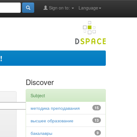
Sign on to:
Language
!
Discover
Subject
методика преподавания
15
высшее образование
13
бакалавры
9