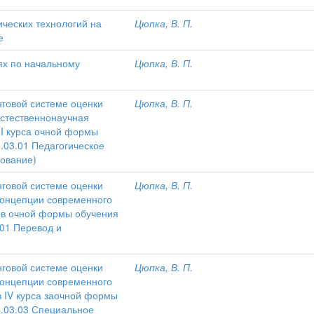
ческих технологий на
Цюпка, В. П.
е
иях по начальному
Цюпка, В. П.
нговой системе оценки
Цюпка, В. П.
Естественнонаучная
II курса очной формы
.03.01 Педагогическое
ование)
нговой системе оценки
Цюпка, В. П.
Концепции современного
рсов очной формы обучения
.01 Перевод и
нговой системе оценки
Цюпка, В. П.
Концепции современного
в IV курса заочной формы
4.03.03 Специальное