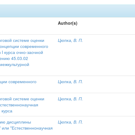
Author(s)
нговой системе оценки
Цюпка, В. П.
Концепции современного
 I курса очно-заочной
ению 45.03.02
 межкультурной
пции современного
Цюпка, В. П.
нговой системе оценки
Цюпка, В. П.
Естественнонаучная
 курса
нию дисциплины
Цюпка, В. П.
" или "Естественнонаучная