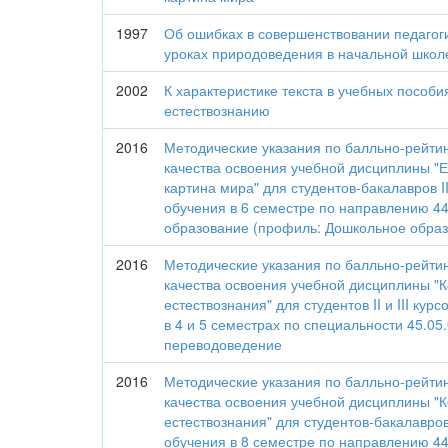
1997
Об ошибках в совершенствовании педагоги
уроках природоведения в начальной школ
2002
К характеристике текста в учебных пособ
естествознанию
2016
Методические указания по балльно-рейти
качества освоения учебной дисциплины "
картина мира" для студентов-бакалавров I
обучения в 6 семестре по направлению 44
образование (профиль: Дошкольное образ
2016
Методические указания по балльно-рейти
качества освоения учебной дисциплины "
естествознания" для студентов II и III ку
в 4 и 5 семестрах по специальности 45.05
переводоведение
2016
Методические указания по балльно-рейти
качества освоения учебной дисциплины "
естествознания" для студентов-бакалавро
обучения в 8 семестре по направлению 4