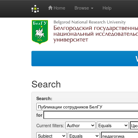
Home
Browse
Help
Skip
navigation
Search
Search:
for
Current filters: