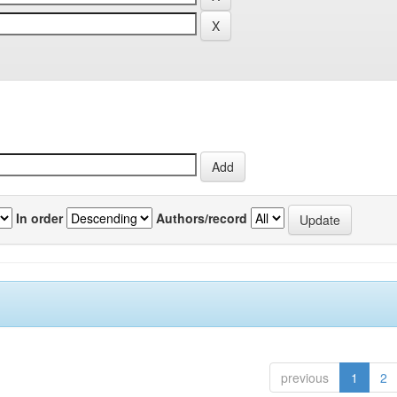
In order
Authors/record
previous
1
2