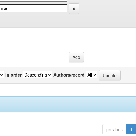
In order
Authors/record
previous
1