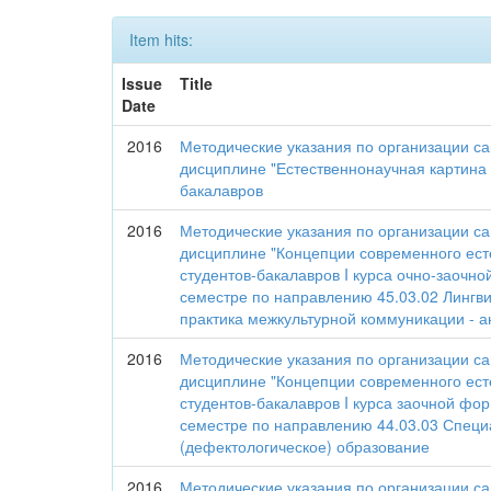
Item hits:
Issue
Title
Date
2016
Методические указания по организации с
дисциплине "Естественнонаучная картина 
бакалавров
2016
Методические указания по организации с
дисциплине "Концепции современного ест
студентов-бакалавров I курса очно-заочн
семестре по направлению 45.03.02 Лингви
практика межкультурной коммуникации - а
2016
Методические указания по организации с
дисциплине "Концепции современного ест
студентов-бакалавров I курса заочной фо
семестре по направлению 44.03.03 Спец
(дефектологическое) образование
2016
Методические указания по организации с