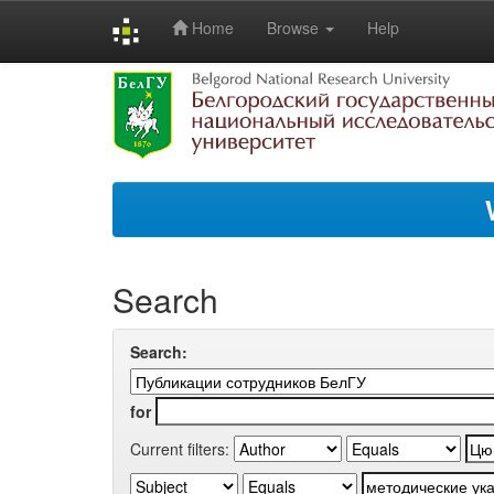
Home
Browse
Help
Skip
navigation
Search
Search:
for
Current filters: