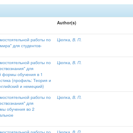
Author(s)
амостоятельной работы по
Цюпка, В. П.
мира" для студентов-
амостоятельной работы по
Цюпка, В. П.
ествознания" для
ой формы обучения в 1
стика (профиль: Теория и
нглийский и немецкий)
амостоятельной работы по
Цюпка, В. П.
ествознания" для
рмы обучения во 2
иальное
амостоятельной работы по
Цюпка, В. П.