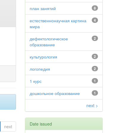
план занятий
8
естественнонаучная картина
4
мира
дефектологическое
2
образование
культурология
2
логопедия
2
1 курс
1
дошкольное образование
1
next >
Date issued
next