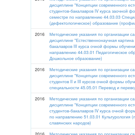
дисциплине "Концепции современного ест
студентов-бакалавров IV курса заочной ф
семестре по направлению 44.03.03 Спец
(дефектологическое) образование (профи
2016
Методические указания по организации с
дисциплине "Естественнонаучная картина 
бакалавров III курса очной формы обучени
направлению 44.03.01 Педагогическое об
Дошкольное образование)
2016
Методические указания по организации с
дисциплине "Концепции современного ест
студентов II и III курсов очной формы обу
специальности 45.05.01 Перевод и перев
2016
Методические указания по организации с
дисциплине "Концепции современного ест
студентов-бакалавров IV курса очной фор
по направлению 51.03.01 Культурология (
славянских народов)
2016
Методические указания по организации с