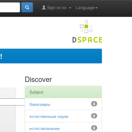
Sign on to:
Language
!
Discover
Subject
бакалавры
8
естественные науки
8
естествознание
8