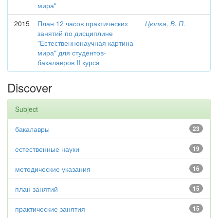
мира"
2015
План 12 часов практических
Цюпка, В. П.
занятий по дисциплине
"Естественнонаучная картина
мира" для студентов-
бакалавров II курса
Discover
Subject
бакалавры
23
естественные науки
19
методические указания
16
план занятий
15
практические занятия
15