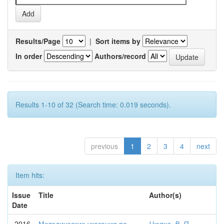
Results/Page
|
Sort items by
In order
Authors/record
Results 1-10 of 32 (Search time: 0.019 seconds).
previous
1
2
3
4
next
Item hits:
Issue
Title
Author(s)
Date
2016
Методические указания по
Цюпка, В. П.