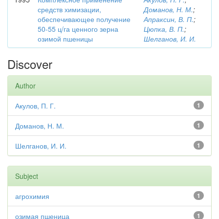
средств химизации,
Доманов, Н. М.
;
обеспечивающее получение
Апраксин, В. П.
;
50-55 ц/га ценного зерна
Цюпка, В. П.
;
озимой пшеницы
Шелганов, И. И.
Discover
Author
Акулов, П. Г.
1
Доманов, Н. М.
1
Шелганов, И. И.
1
Subject
агрохимия
1
озимая пшеница
1