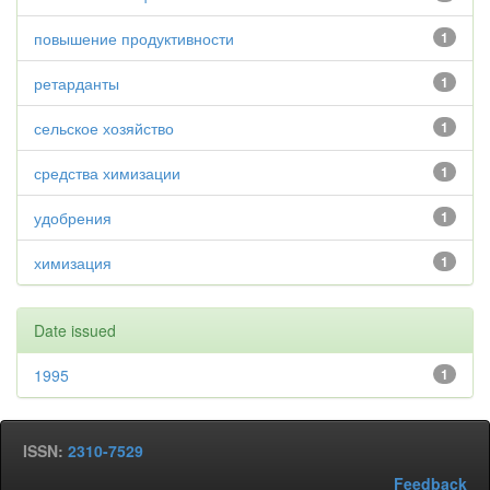
повышение продуктивности
1
ретарданты
1
сельское хозяйство
1
средства химизации
1
удобрения
1
химизация
1
Date issued
1995
1
ISSN:
2310-7529
Feedback