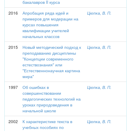
бакалавров II курса
2016
Апробация ряда идей и
Цюпка, В. П.
примеров для модерации на
курсах повышения
квалификации учителей
начальных классов
2015
Новый методический подход к
Цюпка, В. П.
преподаванию дисциплины
"Концепции современного
естествознания" или
"Естественнонаучная картина
мира"
1997
Об ошибках в
Цюпка, В. П.
совершенствовании
педагогических технологий на
уроках природоведения в
начальной школе
2002
К характеристике текста в
Цюпка, В. П.
учебных пособиях по