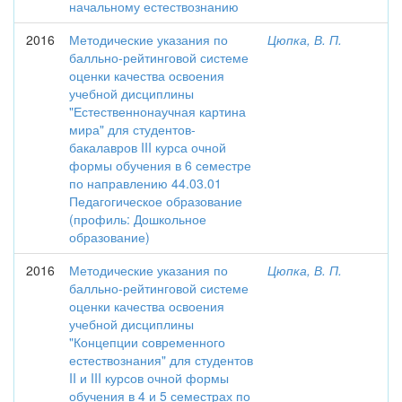
начальному естествознанию
2016
Методические указания по
Цюпка, В. П.
балльно-рейтинговой системе
оценки качества освоения
учебной дисциплины
"Естественнонаучная картина
мира" для студентов-
бакалавров III курса очной
формы обучения в 6 семестре
по направлению 44.03.01
Педагогическое образование
(профиль: Дошкольное
образование)
2016
Методические указания по
Цюпка, В. П.
балльно-рейтинговой системе
оценки качества освоения
учебной дисциплины
"Концепции современного
естествознания" для студентов
II и III курсов очной формы
обучения в 4 и 5 семестрах по