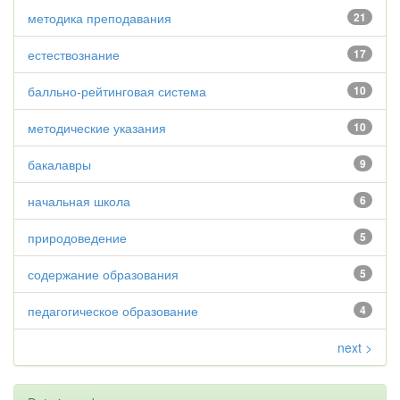
методика преподавания
21
естествознание
17
балльно-рейтинговая система
10
методические указания
10
бакалавры
9
начальная школа
6
природоведение
5
содержание образования
5
педагогическое образование
4
next >