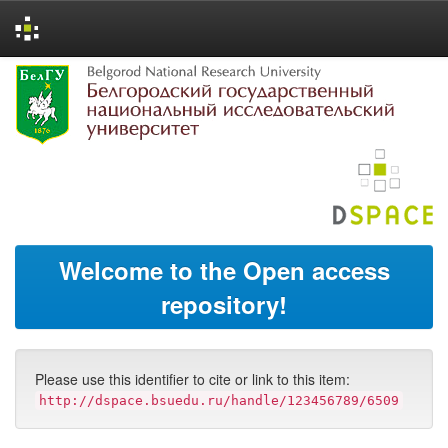
Skip
navigation
Welcome to the Open access
repository!
Please use this identifier to cite or link to this item:
http://dspace.bsuedu.ru/handle/123456789/6509