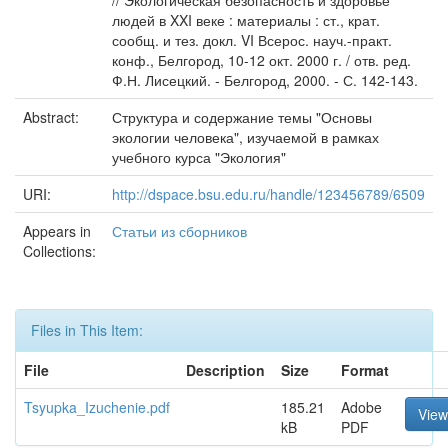
// Экологическая безопасность и здоровье
людей в XXI веке : материалы : ст., крат.
сообщ. и тез. докл. VI Всерос. науч.-практ.
конф., Белгород, 10-12 окт. 2000 г. / отв. ред.
Ф.Н. Лисецкий. - Белгород, 2000. - С. 142-143.
Abstract:
Структура и содержание темы "Основы
экологии человека", изучаемой в рамках
учебного курса "Экология"
URI:
http://dspace.bsu.edu.ru/handle/123456789/6509
Appears in
Статьи из сборников
Collections:
Files in This Item:
File
Description
Size
Format
Tsyupka_Izuchenie.pdf
185.21
Adobe
Vie
kB
PDF