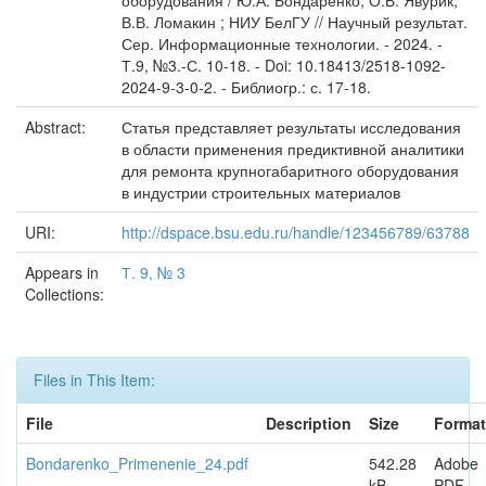
оборудования / Ю.А. Бондаренко, О.В. Явурик,
В.В. Ломакин ; НИУ БелГУ // Научный результат.
Сер. Информационные технологии. - 2024. -
Т.9, №3.-С. 10-18. - Doi: 10.18413/2518-1092-
2024-9-3-0-2. - Библиогр.: с. 17-18.
Abstract:
Статья представляет результаты исследования
в области применения предиктивной аналитики
для ремонта крупногабаритного оборудования
в индустрии строительных материалов
URI:
http://dspace.bsu.edu.ru/handle/123456789/63788
Appears in
Т. 9, № 3
Collections:
Files in This Item:
File
Description
Size
Format
Bondarenko_Primenenie_24.pdf
542.28
Adobe
kB
PDF