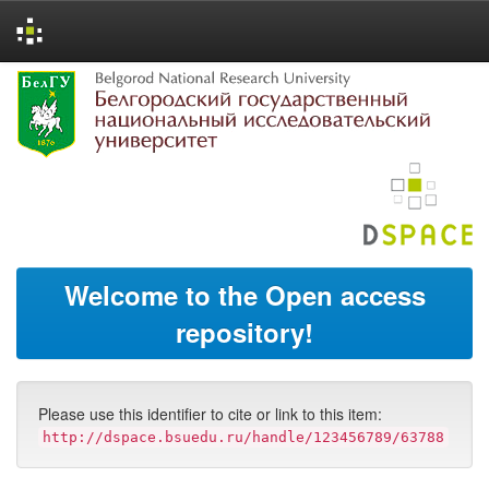
Skip
navigation
Welcome to the Open access
repository!
Please use this identifier to cite or link to this item:
http://dspace.bsuedu.ru/handle/123456789/63788