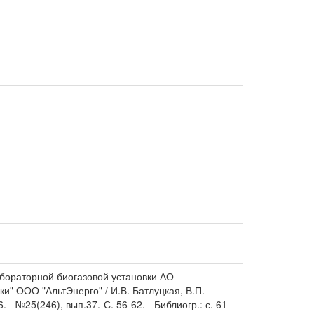
бораторной биогазовой установки АО
и" ООО "АльтЭнерго" / И.В. Батлуцкая, В.П.
- №25(246), вып.37.-С. 56-62. - Библиогр.: с. 61-