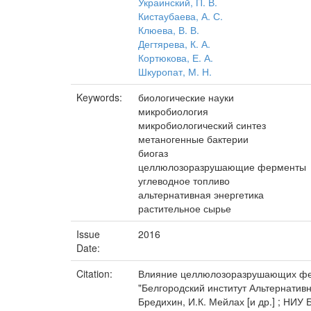
Украинский, П. В.
Кистаубаева, А. С.
Клюева, В. В.
Дегтярева, К. А.
Кортюкова, Е. А.
Шкуропат, М. Н.
Keywords:
биологические науки
микробиология
микробиологический синтез
метаногенные бактерии
биогаз
целлюлозоразрушающие ферменты
углеводное топливо
альтернативная энергетика
растительное сырье
Issue
2016
Date:
Citation:
Влияние целлюлозоразрушающих ферм
"Белгородский институт Альтернативн
Бредихин, И.К. Мейлах [и др.] ; НИУ 