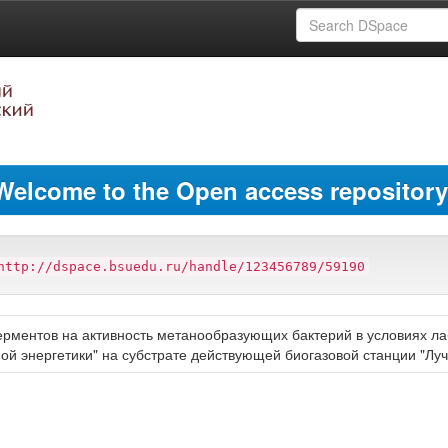
Welcome to the Open access repository
http://dspace.bsuedu.ru/handle/123456789/59190
ентов на активность метанообразующих бактерий в условиях ла
ной энергетики" на субстрате действующей биогазовой станции "Лу