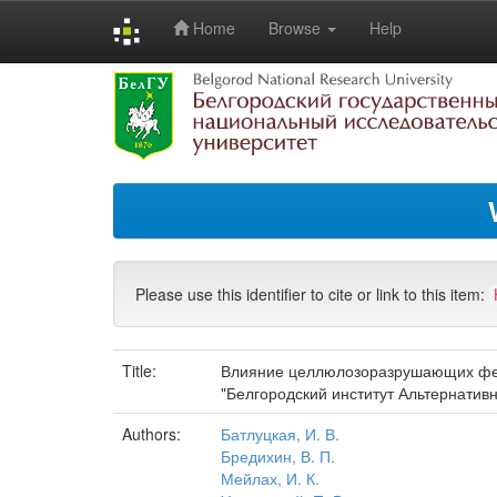
Home
Browse
Help
Skip
navigation
Please use this identifier to cite or link to this item:
Title:
Влияние целлюлозоразрушающих ферм
"Белгородский институт Альтернатив
Authors:
Батлуцкая, И. В.
Бредихин, В. П.
Мейлах, И. К.