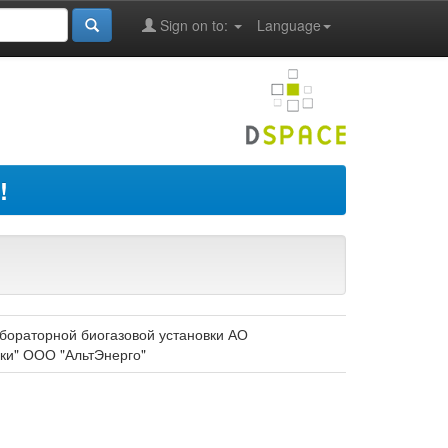
Sign on to:
Language
!
бораторной биогазовой установки АО
чки" ООО "АльтЭнерго"