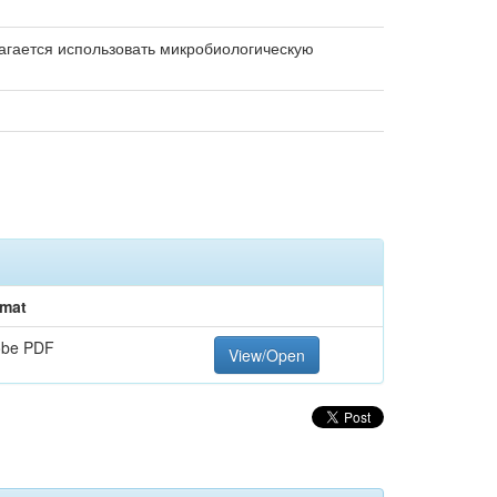
агается использовать микробиологическую
mat
obe PDF
View/Open