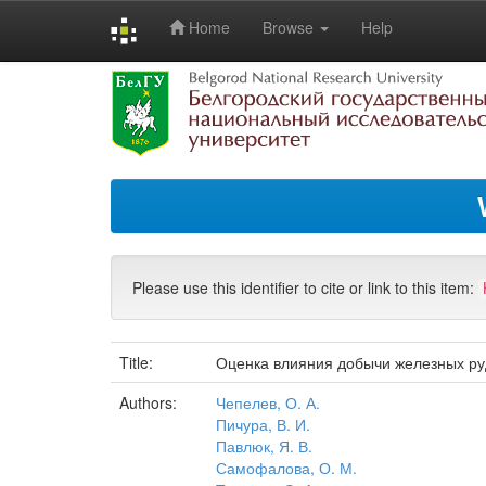
Home
Browse
Help
Skip
navigation
Please use this identifier to cite or link to this item:
Title:
Оценка влияния добычи железных руд
Authors:
Чепелев, О. А.
Пичура, В. И.
Павлюк, Я. В.
Самофалова, О. М.