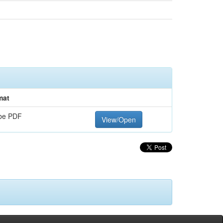
mat
be PDF
View/Open