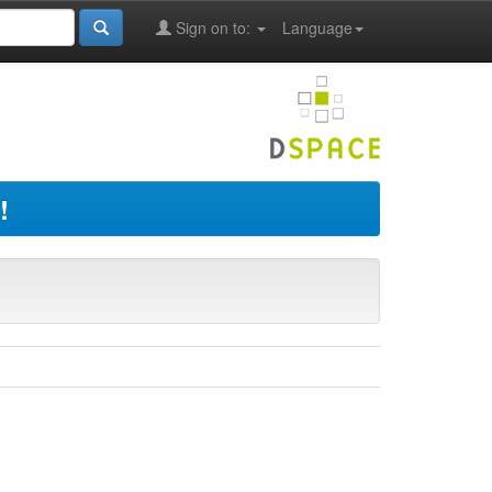
Sign on to:
Language
!