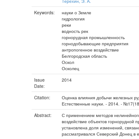
Терехин, Э. А.
Keywords:
науки о Земле
гидрология
реки
водность рек
горнорудная промышленность
горнодобывающие предприятия
антропогенное воздействие
Белгородская область
Оскол
Осколец
Issue
2014
Date:
Citation:
Оценка влияния добычи железных руд 
Естественные науки. - 2014. - №17(188
Abstract:
С применением методов нелинейного
воздействие объектов горнорудной 
установлена доля изменений, связан
рассматривался Северский Донец в е