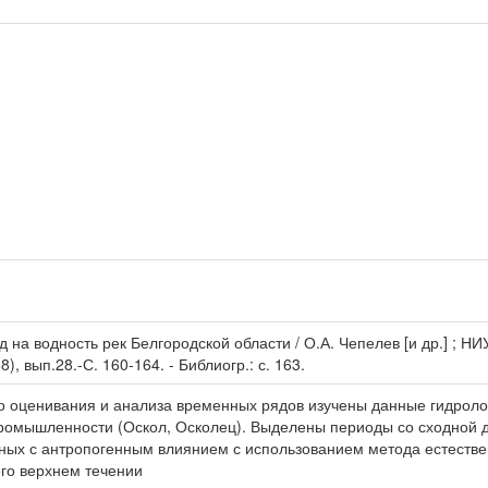
на водность рек Белгородской области / О.А. Чепелев [и др.] ; Н
), вып.28.-С. 160-164. - Библиогр.: с. 163.
 оценивания и анализа временных рядов изучены данные гидроло
промышленности (Оскол, Осколец). Выделены периоды со сходной 
ных с антропогенным влиянием с использованием метода естествен
го верхнем течении