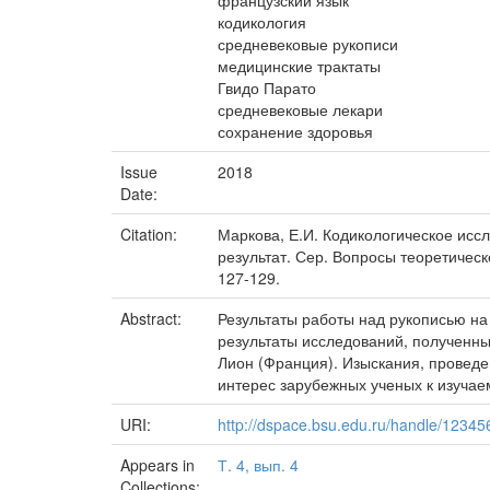
французский язык
кодикология
средневековые рукописи
медицинские трактаты
Гвидо Парато
средневековые лекари
сохранение здоровья
Issue
2018
Date:
Citation:
Маркова, Е.И. Кодикологическое иссл
результат. Сер. Вопросы теоретическо
127-129.
Abstract:
Результаты работы над рукописью на 
результаты исследований, полученных
Лион (Франция). Изыскания, проведе
интерес зарубежных ученых к изучае
URI:
http://dspace.bsu.edu.ru/handle/1234
Appears in
Т. 4, вып. 4
Collections: