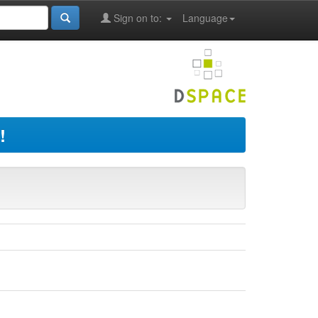
Sign on to:
Language
!