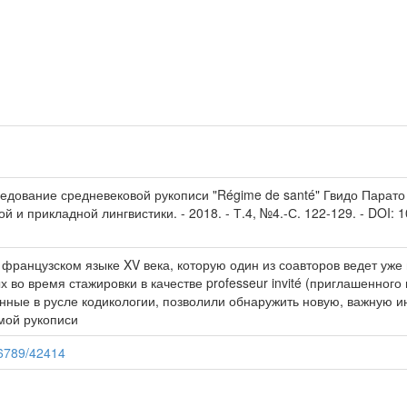
едование средневековой рукописи "Régime de santé" Гвидо Парато 
й и прикладной лингвистики. - 2018. - Т.4, №4.-С. 122-129. - DOI: 1
французском языке XV века, которую один из соавторов ведет уже н
 во время стажировки в качестве professeur invité (приглашенного 
нные в русле кодикологии, позволили обнаружить новую, важную 
мой рукописи
56789/42414