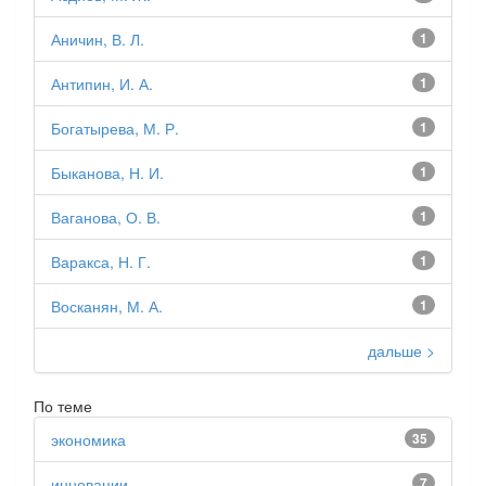
Аничин, В. Л.
1
Антипин, И. А.
1
Богатырева, М. Р.
1
Быканова, Н. И.
1
Ваганова, О. В.
1
Варакса, Н. Г.
1
Восканян, М. А.
1
дальше >
По теме
экономика
35
инновации
7