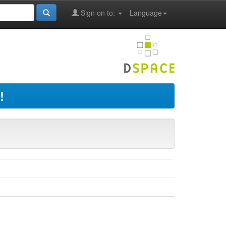
Sign on to:
Language
!