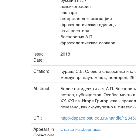
русский язык
лексикография
словари
авторская лексикография
фразеологические единицы
язык писателя
Бесперстых А.П.
фразеологические словари
Issue
2018
Date:
Citation:
Кураш, С.Б. Слово о словеснике и сл
междунар. науч. конф., Белгород, 26-2
Abstract:
Более пятидесяти лет А.П. Бесперст
поэтов, публицистов. Особое место 
ХХ-ХХІ вв. Игоря Григорьева - продо
показано, как скрупулезно и тщател
URI:
http://dspace.bsu.edu.ru/handle/1234
Appears in
Статьи из сборников
Collections: