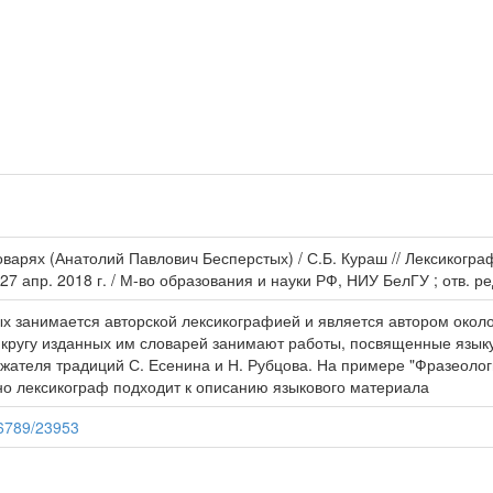
оварях (Анатолий Павлович Бесперстых) / С.Б. Кураш // Лексикогра
7 апр. 2018 г. / М-во образования и науки РФ, НИУ БелГУ ; отв. ред
ых занимается авторской лексикографией и является автором около
в кругу изданных им словарей занимают работы, посвященные язык
лжателя традиций С. Есенина и Н. Рубцова. На примере "Фразеолог
ьно лексикограф подходит к описанию языкового материала
56789/23953