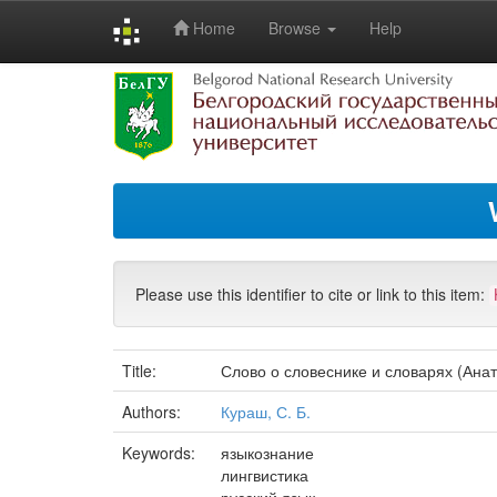
Home
Browse
Help
Skip
navigation
Please use this identifier to cite or link to this item:
Title:
Слово о словеснике и словарях (Ана
Authors:
Кураш, С. Б.
Keywords:
языкознание
лингвистика