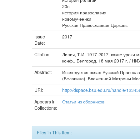
история религии
20в
история православия
новомученики
Русская Православная Церковь
Issue
2017
Date:
Citation:
Липич, Т.И. 1917-2017: какие уроки м
конф., Белгород, 18 мая 2017 г. / НИУ
Abstract:
Исследуется вклад Русской Правосла
(Белавина), Блаженной Матроны Моск
URI:
http://dspace.bsu.edu.ru/handle/1234
Appears in
Статьи из сборников
Collections:
Files in This Item: