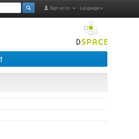
Sign on to:
Language
!