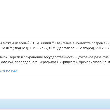
ы можем извлечь? / Т. И. Липич // Евангелие в контексте современ
 БелГУ ; под ред. Т.И. Липич, С.М. Дергалева. - Белгород, 2017. - С.
вной Церкви в сохранение государственности и духовное развитие
овской, преподобного Серафима (Вырицкого), Архиепископа Крымс
56789/20541