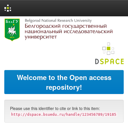
Skip
navigation
Welcome to the Open access
repository!
Please use this identifier to cite or link to this item:
http://dspace.bsuedu.ru/handle/123456789/19185