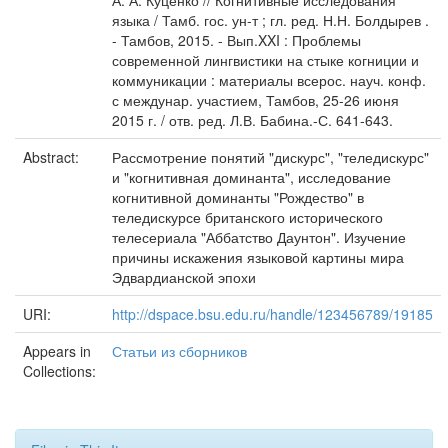
А. А. Куценко // Когнитивные исследования
языка / Тамб. гос. ун-т ; гл. ред. Н.Н. Болдырев .
- Тамбов, 2015. - Вып.XXI : Проблемы
современной лингвистики на стыке когниции и
коммуникации : материалы всерос. науч. конф.
с междунар. участием, Тамбов, 25-26 июня
2015 г. / отв. ред. Л.В. Бабина.-С. 641-643.
Abstract:
Рассмотрение понятий "дискурс", "теледискурс"
и "когнитивная доминанта", исследование
когнитивной доминанты "Рождество" в
теледискурсе британского исторического
телесериала "Аббатство Даунтон". Изучение
причины искажения языковой картины мира
Эдвардианской эпохи
URI:
http://dspace.bsu.edu.ru/handle/123456789/19185
Appears in
Статьи из сборников
Collections: