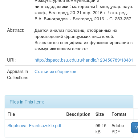
межкультурной коммуникации и
лингводидактики : материалы II междунар. науч.
конф., Белгород, 20-21 апр. 2016 г. / отв. ред.
В.А. Виноградов. - Белгород, 2016. - С. 253-257.
Abstract:
Дается анализ пословиц, отобранных из
произведений французских писателей.
Выявляется специфика их функционирования в
коммуникативном аспекте
URI:
http://dspace.bsu.edu.ru/handle/123456789/18481
Appears in
Статьи из сборников
Collections:
Files in This Item:
File
Description
Size
Format
Sleptsova_Frantsuzskie.pdf
99.15
Adobe
V
kB
PDF