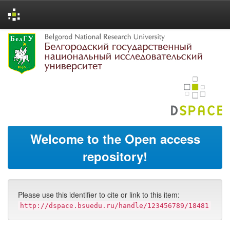
Skip
navigation
Welcome to the Open access
repository!
Please use this identifier to cite or link to this item:
http://dspace.bsuedu.ru/handle/123456789/18481