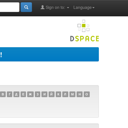
Sign on to:
Language
!
В
Г
Д
Е
Ж
З
И
Й
К
Л
М
Н
О