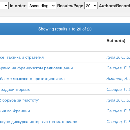
In order:
Results/Page
Authors/Record
Showing results 1 to 20 of 20
Author(s)
е: тактика и стратегия
Кураш, С. Б
тервью на французском радиовещании
Свищев, Г. 
облеме языкового протекционизма
Аматов, А. 
в радиоинтервью
Свищев, Г. 
борьба за "чистоту"
Кураш, С. Б
ния во Франции
Свищев, Г. 
туре дискурса интервью (на материале
Свищев, Г. 