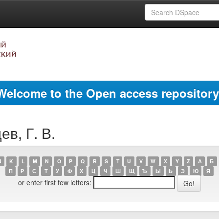
Welcome to the Open access repository
в, Г. В.
J
K
L
M
N
O
P
Q
R
S
T
U
V
W
X
Y
Z
А
Б
П
Р
С
Т
У
Ф
Х
Ц
Ч
Ш
Щ
Ъ
Ы
Ь
Э
Ю
Я
or enter first few letters: