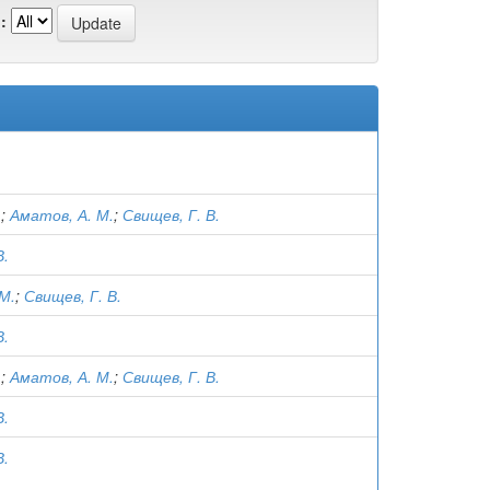
:
.
;
Аматов, А. М.
;
Свищев, Г. В.
В.
М.
;
Свищев, Г. В.
В.
.
;
Аматов, А. М.
;
Свищев, Г. В.
В.
В.