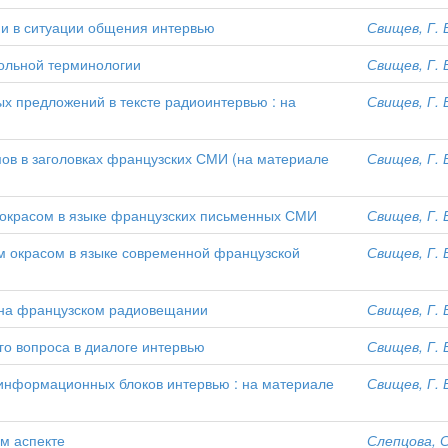
и в ситуации общения интервью
Свищев, Г. 
ольной терминологии
Свищев, Г. 
х предложений в тексте радиоинтервью : на
Свищев, Г. 
ов в заголовках французских СМИ (на материале
Свищев, Г. 
 окрасом в языке французских письменных СМИ
Свищев, Г. 
м окрасом в языке современной французской
Свищев, Г. 
 на французском радиовещании
Свищев, Г. 
о вопроса в диалоге интервью
Свищев, Г. 
информационных блоков интервью : на материале
Свищев, Г. 
м аспекте
Слепцова, С