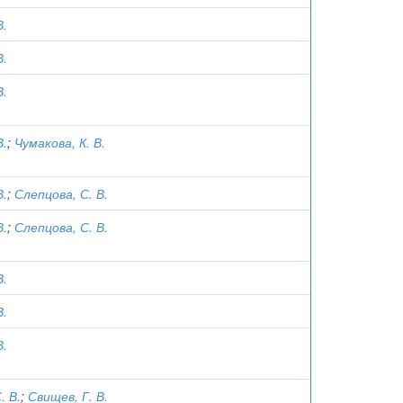
В.
В.
В.
В.
;
Чумакова, К. В.
В.
;
Слепцова, С. В.
В.
;
Слепцова, С. В.
В.
В.
В.
. В.
;
Свищев, Г. В.