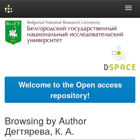
Skip
navigation
Welcome to the Open access
repository!
Browsing by Author
Дегтярева, К. А.