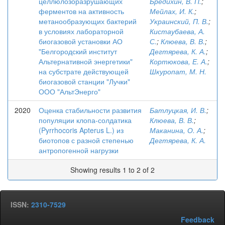
целлюлозоразрушающих
Бредихин, В. П.
;
ферментов на активность
Мейлах, И. К.
;
метанообразующих бактерий
Украинский, П. В.
;
в условиях лабораторной
Кистаубаева, А.
биогазовой установки АО
С.
;
Клюева, В. В.
;
"Белгородский институт
Дегтярева, К. А.
;
Альтернативной энергетики"
Кортюкова, Е. А.
;
на субстрате действующей
Шкуропат, М. Н.
биогазовой станции "Лучки"
ООО "АльтЭнерго"
2020
Оценка стабильности развития
Батлуцкая, И. В.
;
популяции клопа-солдатика
Клюева, В. В.
;
(Pyrrhocoris Apterus L.) из
Маканина, О. А.
;
биотопов с разной степенью
Дегтярева, К. А.
антропогенной нагрузки
Showing results 1 to 2 of 2
ISSN:
2310-7529
Feedback