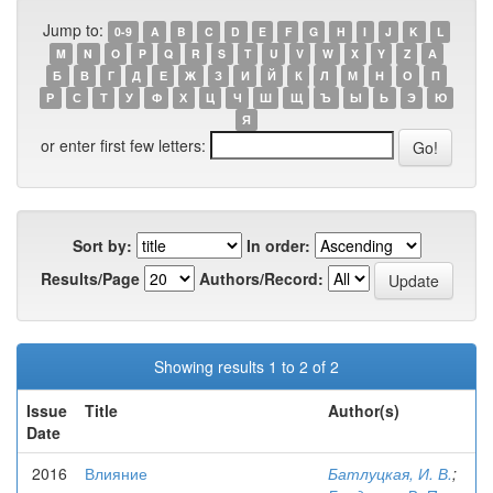
Jump to:
0-9
A
B
C
D
E
F
G
H
I
J
K
L
M
N
O
P
Q
R
S
T
U
V
W
X
Y
Z
А
Б
В
Г
Д
Е
Ж
З
И
Й
К
Л
М
Н
О
П
Р
С
Т
У
Ф
Х
Ц
Ч
Ш
Щ
Ъ
Ы
Ь
Э
Ю
Я
or enter first few letters:
Sort by:
In order:
Results/Page
Authors/Record:
Showing results 1 to 2 of 2
Issue
Title
Author(s)
Date
2016
Влияние
Батлуцкая, И. В.
;