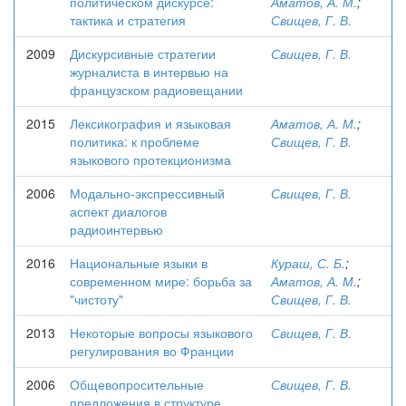
политическом дискурсе:
Аматов, А. М.
;
тактика и стратегия
Свищев, Г. В.
2009
Дискурсивные стратегии
Свищев, Г. В.
журналиста в интервью на
французском радиовещании
2015
Лексикография и языковая
Аматов, А. М.
;
политика: к проблеме
Свищев, Г. В.
языкового протекционизма
2006
Модально-экспрессивный
Свищев, Г. В.
аспект диалогов
радиоинтервью
2016
Национальные языки в
Кураш, С. Б.
;
современном мире: борьба за
Аматов, А. М.
;
"чистоту"
Свищев, Г. В.
2013
Некоторые вопросы языкового
Свищев, Г. В.
регулирования во Франции
2006
Общевопросительные
Свищев, Г. В.
предложения в структуре