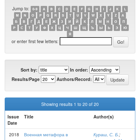
Jump to:
0-9
A
B
C
D
E
F
G
H
I
J
K
L
M
N
O
P
Q
R
S
T
U
V
W
X
Y
Z
А
Б
В
Г
Д
Е
Ж
З
И
Й
К
Л
М
Н
О
П
Р
С
Т
У
Ф
Х
Ц
Ч
Ш
Щ
Ъ
Ы
Ь
Э
Ю
Я
or enter first few letters:
Sort by:
In order:
Results/Page
Authors/Record:
Showing results 1 to 20 of 20
Issue
Title
Author(s)
Date
2018
Военная метафора в
Кураш, С. Б.
;