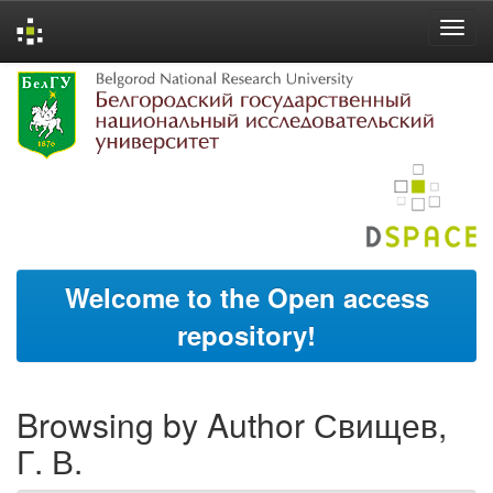
Skip
navigation
Welcome to the Open access
repository!
Browsing by Author Свищев,
Г. В.