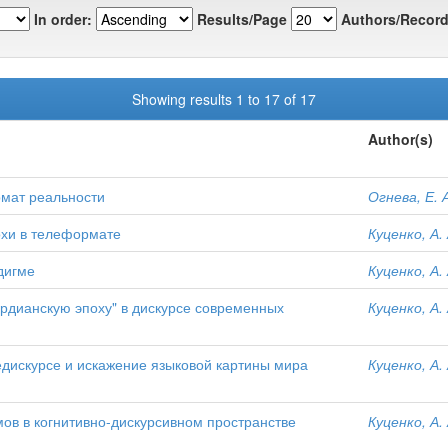
In order:
Results/Page
Authors/Record
Showing results 1 to 17 of 17
Author(s)
рмат реальности
Огнева, Е. 
охи в телеформате
Куценко, А. 
дигме
Куценко, А. 
рдианскую эпоху" в дискурсе современных
Куценко, А. 
едискурсе и искажение языковой картины мира
Куценко, А. 
ов в когнитивно-дискурсивном пространстве
Куценко, А. 