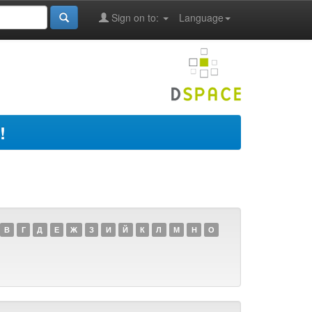
Sign on to:
Language
!
В
Г
Д
Е
Ж
З
И
Й
К
Л
М
Н
О