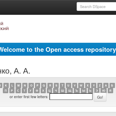
Welcome to the Open access repository
ко, А. А.
J
K
L
M
N
O
P
Q
R
S
T
U
V
W
X
Y
Z
А
Б
П
Р
С
Т
У
Ф
Х
Ц
Ч
Ш
Щ
Ъ
Ы
Ь
Э
Ю
Я
or enter first few letters: