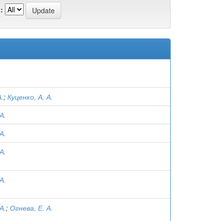
:
А.
;
Куценко, А. А.
А.
А.
А.
А.
А.
;
Огнева, Е. А.