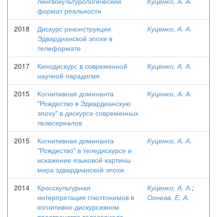
лингвокультурологический
Куценко, А. А.
формат реальности
2018
Дискурс реконструкции
Куценко, А. А.
Эдвардианской эпохи в
телеформате
2017
Кинодискурс в современной
Куценко, А. А.
научной парадигме
2015
Когнитивная доминанта
Куценко, А. А.
"Рождество в Эдвардианскую
эпоху" в дискурсе современных
телесериалов
2015
Когнитивная доминанта
Куценко, А. А.
"Рождество" в теледискурсе и
искажение языковой картины
мира эдвардианской эпохи
2014
Кросскультурная
Куценко, А. А.
;
интерпретация глюттонимов в
Огнева, Е. А.
когнитивно-дискурсивном
пространстве телесериала