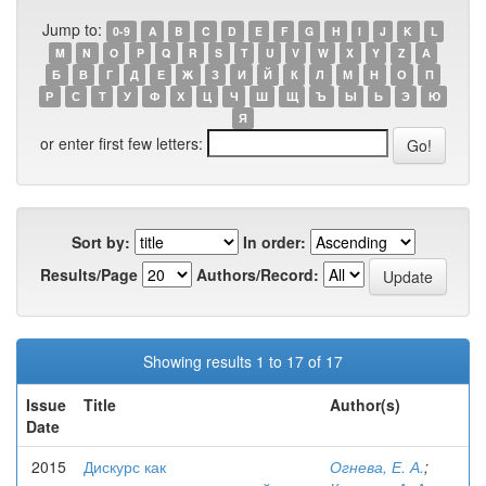
Jump to:
0-9
A
B
C
D
E
F
G
H
I
J
K
L
M
N
O
P
Q
R
S
T
U
V
W
X
Y
Z
А
Б
В
Г
Д
Е
Ж
З
И
Й
К
Л
М
Н
О
П
Р
С
Т
У
Ф
Х
Ц
Ч
Ш
Щ
Ъ
Ы
Ь
Э
Ю
Я
or enter first few letters:
Sort by:
In order:
Results/Page
Authors/Record:
Showing results 1 to 17 of 17
Issue
Title
Author(s)
Date
2015
Дискурс как
Огнева, Е. А.
;