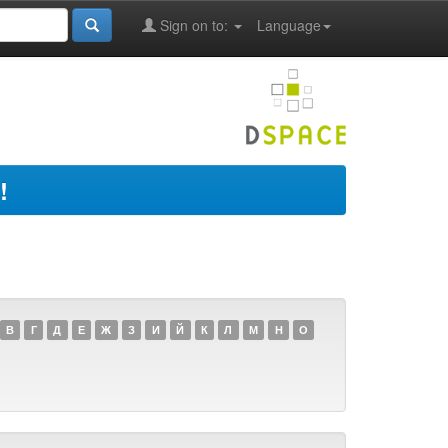
Sign on to:
Language
!
В
Г
Д
Е
Ж
З
И
Й
К
Л
М
Н
О