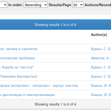
In order:
Results/Page
Authors/Record
Showing results 1 to 6 of 6
Author(s)
е: тактика и стратегия
Кураш, С. Б
ологическая проблема
Аматов, А. 
борьба за "чистоту"
Кураш, С. Б
 Павлович Бесперстых)
Кураш, С. Б
фора (интертекст - гипертекст - корпус текстов)
Коваль, В. И
ы диссипации и самоорганизации
Коваль, В. И
Showing results 1 to 6 of 6