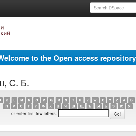
Welcome to the Open access repository
, С. Б.
J
K
L
M
N
O
P
Q
R
S
T
U
V
W
X
Y
Z
А
Б
П
Р
С
Т
У
Ф
Х
Ц
Ч
Ш
Щ
Ъ
Ы
Ь
Э
Ю
Я
or enter first few letters: