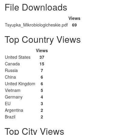
File Downloads
Views
Tsyupka_Mikrobiologicheskie.pdf
69
Top Country Views
Views
United States
37
Canada
15
Russia
7
China
6
United Kingdom
6
Vietnam
5
Germany
4
EU
3
Argentina
2
Brazil
2
Top City Views