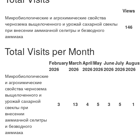
Views
Микробиологические и агрохимические свойства
чернозема выщелоченного и урожай сахарной свеклы
146
при внесении аммиачной селитры и безводного
аммиака
Total Visits per Month
February
March
April
May
June
July
Augus
2026
2026
2026
2026
2026
2026
2026
Микробиологические
и агрохимические
свойства чернозема
выщелоченного и
урожай сахарной
3
13
4
5
3
5
1
свеклы при
внесении
аммиачной селитры
и безводного
аммиака