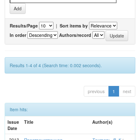
Results/Page
|
Sort items by
In order
Authors/record
Results 1-4 of 4 (Search time: 0.002 seconds).
previous
1
next
Item hits:
Issue
Title
Author(s)
Date
2013
Пространственная
Тохтарь, В. К.
;