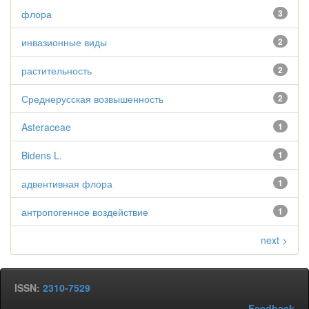
флора
3
инвазионные виды
2
растительность
2
Среднерусская возвышенность
2
Asteraceae
1
Bidens L.
1
адвентивная флора
1
антропогенное воздействие
1
next >
ISSN:
2310-7529
Feedback