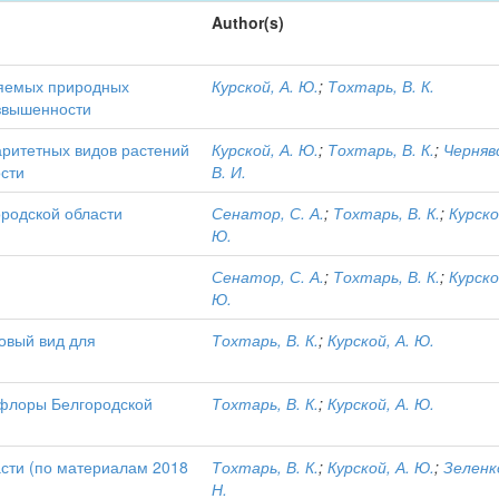
Author(s)
няемых природных
Курской, А. Ю.
;
Тохтарь, В. К.
озвышенности
аритетных видов растений
Курской, А. Ю.
;
Тохтарь, В. К.
;
Черняв
сти
В. И.
родской области
Сенатор, С. А.
;
Тохтарь, В. К.
;
Курско
Ю.
и
Сенатор, С. А.
;
Тохтарь, В. К.
;
Курско
Ю.
 новый вид для
Тохтарь, В. К.
;
Курской, А. Ю.
флоры Белгородской
Тохтарь, В. К.
;
Курской, А. Ю.
сти (по материалам 2018
Тохтарь, В. К.
;
Курской, А. Ю.
;
Зеленко
Н.