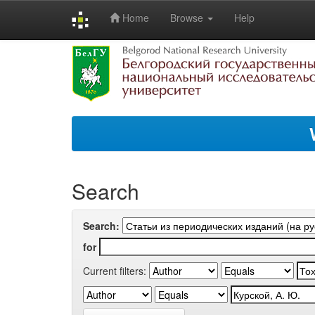
Home
Browse
Help
Skip
navigation
Search
Search:
for
Current filters: