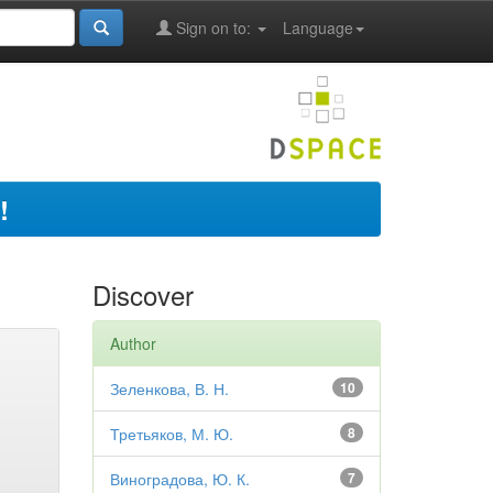
Sign on to:
Language
!
Discover
Author
Зеленкова, В. Н.
10
Третьяков, М. Ю.
8
Виноградова, Ю. К.
7