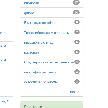
биология
17
флора
14
Белгородская область
8
ских,
Транссибирская магистраль
7
инвазионные виды
6
й, А.
растения
6
й, А.
Среднерусская возвышенность
4
география растений
3
естественные биомы
3
next >
ва, В.
Date issued