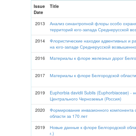
Issue
Title
Date
2013
Анализ синантропной флоры особо охра
территорий юго-запада Среднерусской в
2014
Флористические находки адвентивных и р
на юго-западе Среднерусской возвышенно
2016
Материалы к флоре железных дорог Белго
2017
Материалы к флоре Белгородской област
2019
Euphorbia davidii Subils (Euphorbiaceae) -
Центрального Черноземья (Россия)
2020
Формирование инвазионного компонента 
области за 170 лет
2019
Новые данные к флоре Белгородской обла
г.)