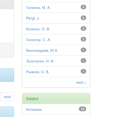
Галкина, М. А.
3
Pergl, J.
2
Котенко, О. В.
2
Сенатор, С. А.
2
Виноградова, Ю К.
1
Золотухин, Н. И.
1
Рыжков, О. В.
1
next >
next
Subject
ботаника
18