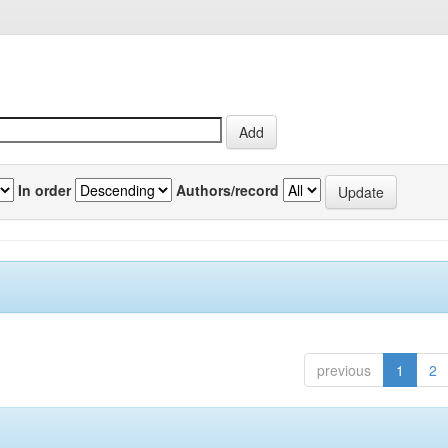
In order
Authors/record
previous
1
2