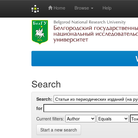
Home
Browse
Help
Skip
navigation
Search
Search:
for
Current filters:
Start a new search