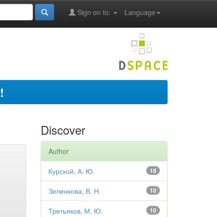
Sign on to:
Language
!
Discover
Author
Курской, А. Ю.
18
Зеленкова, В. Н.
10
Третьяков, М. Ю.
10