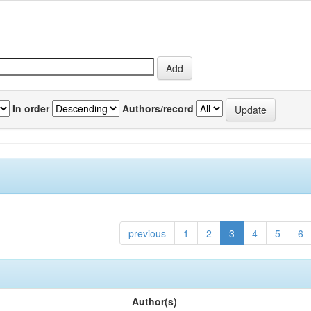
In order
Authors/record
previous
1
2
3
4
5
6
Author(s)