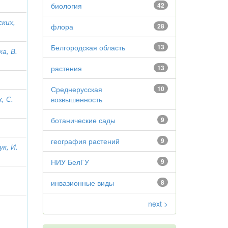
биология
42
ских,
флора
28
Белгородская область
13
а, В.
растения
13
Среднерусская
10
, С.
возвышенность
ботанические сады
9
география растений
9
ук, И.
НИУ БелГУ
9
инвазионные виды
8
next >