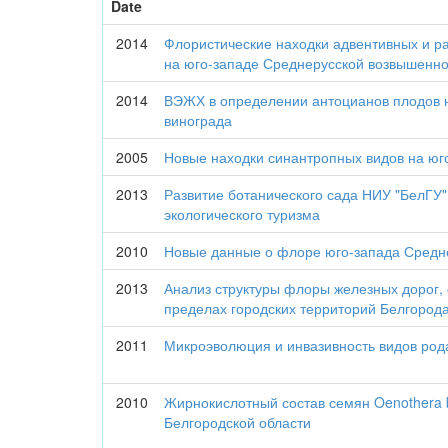
Date
2014
Флористические находки адвентивных и р
на юго-западе Среднерусской возвышенно
2014
ВЭЖХ в определении антоцианов плодов 
винограда
2005
Новые находки синантропных видов на юг
2013
Развитие ботанического сада НИУ "БелГУ"
экологического туризма
2010
Новые данные о флоре юго-запада Средн
2013
Анализ структуры флоры железных дорог
пределах городских территорий Белгород
2011
Микроэволюция и инвазивность видов рода
2010
Жирнокислотный состав семян Oenothera 
Белгородской области