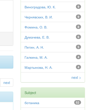
Виноградова, Ю. К.
9
Чернявских, В. И.
9
Фомина, О. В.
8
Думачева, Е. В.
6
Петин, А. Н.
5
Галкина, М. А.
4
Мартынова, Н. А.
4
next >
next
Subject
ботаника
52