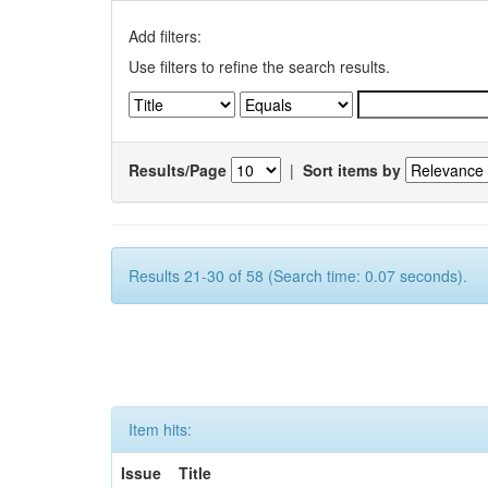
Add filters:
Use filters to refine the search results.
Results/Page
|
Sort items by
Results 21-30 of 58 (Search time: 0.07 seconds).
Item hits:
Issue
Title