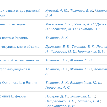
аритетных видов растений
Курской, А. Ю.
;
Тохтарь, В. К.
;
Черняв
сти
В. И.
некоторых видов
Макаревич, С. Л.
;
Чулков, А. Н.
;
Дейнек
И.
;
Костенко, М. О.
;
Тохтарь, В. К.
о-востоке Украины
Тохтарь, В. К.
 как уникального объекта
Думачева, Е. В.
;
Тохтарь, В. К.
;
Ясенок
Н.
;
Комарова, М. Е.
;
Чернявских, В. И.
ерусской возвышенности
Тохтарь, В. К.
;
Фомина, О. В.
, формирующейся в
Тохтарь, В. К.
;
Фомина, О. В.
;
Ковальч
а
А.
 Oenothera L. в Европе
Тохтарь, В. К.
;
Виноградова, Ю. К.
;
Грошенко, А. С.
biennis L. флоры
Писарев, Д. И.
;
Жилякова, Е. Т.
;
Нетребенко, Н. Н.
;
Тохтарь, В. К.
;
Сорокопудов, В. Н.