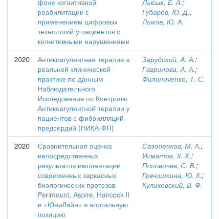
фоне когнитивной
Лысых, Е. А.
;
реабилитации с
Губарев, Ю. Д.
;
применением цифровых
Лыков, Ю. А.
технологий у пациентов с
когнитивными нарушениями
2020
Антикоагулянтная терапия в
Зарудский, А. А.
;
реальной клинической
Гаврилова, А. А.
;
практике по данным
Филиниченко, Т. С.
Наблюдательного
Исследования по Контролю
Антикоагулянтной терапии у
пациентов с фибрилляций
предсердий (НИКА-ФП)
2020
Сравнительная оценка
Сазоненков, М. А.
;
непосредственных
Исматов, Х. Х.
;
результатов имплантации
Поповичев, С. В.
;
современных каркасных
Гречишкина, Ю. К.
;
биологических протезов
Куликовский, В. Ф.
Perimount, Aspire, Hancock II
и «ЮниЛайн» в аортальную
позицию