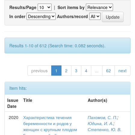
Results/Page
|
Sort items by
In order
Authors/record
Results 1-10 of 612 (Search time: 0.082 seconds).
previous
1
2
3
4
...
62
next
Item hits:
Issue
Title
Author(s)
Date
2020
Характеристика течения
Пахомов, С. П.
;
беременности и родов у
Юдина, И. А.
;
женщин с крупным плодом
Степенко, Ю. В.