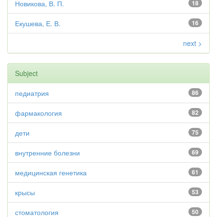
Новикова, В. П.
18
Екушева, Е. В.
16
next >
Subject
педиатрия
86
фармакология
82
дети
75
внутренние болезни
69
медицинская генетика
61
крысы
53
стоматология
50