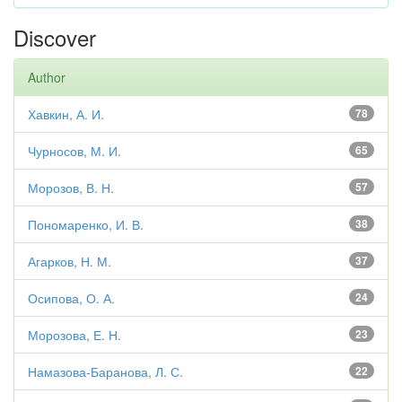
Discover
Author
Хавкин, А. И.
78
Чурносов, М. И.
65
Морозов, В. Н.
57
Пономаренко, И. В.
38
Агарков, Н. М.
37
Осипова, О. А.
24
Морозова, Е. Н.
23
Намазова-Баранова, Л. С.
22