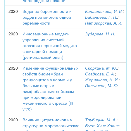
Белгородской области
2020
Ведение беременности и
Калашникова, И. В.
;
родов при многоплодной
Бабалиева, Г. Н.
;
беременности
Пятигорская, А. И.
2020
Инновационные модели
Зубарева, Н. Н.
управления системой
оказания первичной медико-
санитарной помощи
(региональный опыт)
2020
Изменение функциональных
Скоркина, М. Ю.
;
свойств биомембран
Сладкова, Е. А.
;
гранулоцитов в норме и у
Жернакова, Н. И.
;
больных острым
Пальчиков, М. Ю.
лимфобластным лейкозом
при моделировании
механического стресса (in
vitro)
2020
Влияние цитрат-ионов на
Трубицын, М. А.
;
структурно-морфологические
Вьет Хунг Хоанг
;