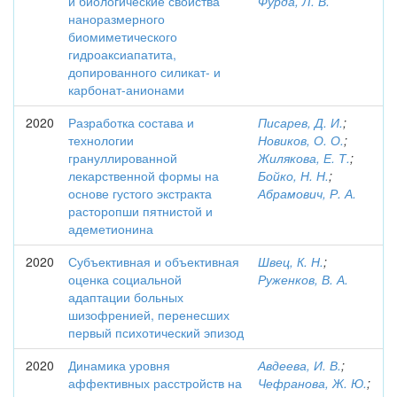
и биологические свойства
Фурда, Л. В.
наноразмерного
биомиметического
гидроаксиапатита,
допированного силикат- и
карбонат-анионами
2020
Разработка состава и
Писарев, Д. И.
;
технологии
Новиков, О. О.
;
грануллированной
Жилякова, Е. Т.
;
лекарственной формы на
Бойко, Н. Н.
;
основе густого экстракта
Абрамович, Р. А.
расторопши пятнистой и
адеметионина
2020
Субъективная и объективная
Швец, К. Н.
;
оценка социальной
Руженков, В. А.
адаптации больных
шизофренией, перенесших
первый психотический эпизод
2020
Динамика уровня
Авдеева, И. В.
;
аффективных расстройств на
Чефранова, Ж. Ю.
;