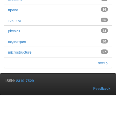
право
36
техника
36
physics
33
педиатрия
30
microstructure
27
next >
ISSN:
2310-7529
Feedback