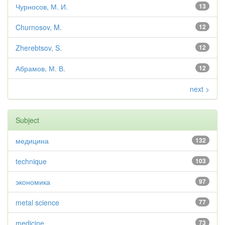
Чурносов, М. И.
13
Churnosov, M.
12
Zherebtsov, S.
12
Абрамов, М. В.
12
next >
Subject
медицина
132
technique
103
экономика
97
metal science
77
medicine
73