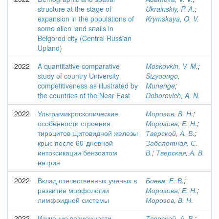
structure at the stage of
Ukrainskiy, P. A.
;
expansion in the populations of
Krymskaya, O. V.
some alien land snails in
Belgorod city (Central Russian
Upland)
2022
A quantitative comparative
Moskovkin, V. M.
;
study of country University
Sizyoongo,
competitiveness as illustrated by
Munenge
;
the countries of the Near East
Doborovich, A. N.
2022
Ультрамикроскопические
Морозов, В. Н.
;
особенности строения
Морозова, Е. Н.
;
тироцитов щитовидной железы
Тверской, А. В.
;
крыс после 60-дневной
Заболотная, С.
интоксикации бензоатом
В.
;
Тверская, А. В.
натрия
2022
Вклад отечественных ученых в
Боева, Е. В.
;
развитие морфологии
Морозова, Е. Н.
;
лимфоидной системы
Морозов, В. Н.
2022
Изучение возможности
Тверской, А. В.
;