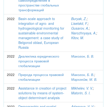
самоопределение в
пространстве глобальных
трансформаций
2022
Basin-scale approach to
Buryak, Z.
;
integration of agro- and
Lisetskii, F.
;
hydrogeological monitoring for
Gusarov, A.
;
sustainable environmental
Narozhnyaya, A.
;
management: a case study of
Kitov, M.
Belgorod oblast, European
Russia
2022
Диалектика юридического
Макогон, Б. В.
процесса правовой
глобализации
2022
Природа процесса правовой
Макогон, Б. В.
;
глобализации
Мархгейм, М. В.
2022
Assistance in creation of project
Mikhelev, V. V.
;
solutions by means of system-
Matorin, S. I.
object determinant analysis
2022
Demographic and spatial
Adamova, V. V.
;