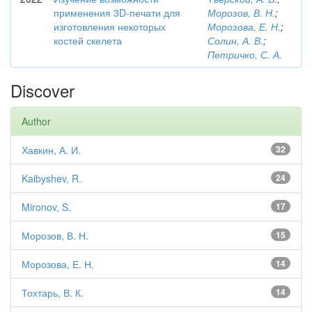
применения 3D-печати для
Морозов, В. Н.
;
изготовления некоторых
Морозова, Е. Н.
;
костей скелета
Солин, А. В.
;
Петричко, С. А.
Discover
Author
Хавкин, А. И.
32
Kaibyshev, R.
24
Mironov, S.
17
Морозов, В. Н.
15
Морозова, Е. Н.
14
Тохтарь, В. К.
14