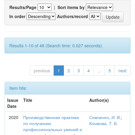
Results/Page
|
Sort items by
In order
Authors/record
Results 1-10 of 48 (Search time: 0.027 seconds).
previous
1
2
3
4
...
5
next
Item hits:
Issue
Title
Author(s)
Date
2020
Производственная практика
Семченко, И. В.
;
по получению
Климова, Т. Б.
профессиональных умений и