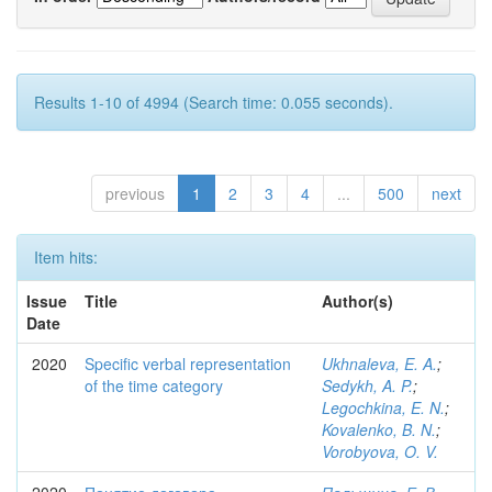
Results 1-10 of 4994 (Search time: 0.055 seconds).
previous
1
2
3
4
...
500
next
Item hits:
Issue
Title
Author(s)
Date
2020
Specific verbal representation
Ukhnaleva, E. A.
;
of the time category
Sedykh, A. P.
;
Legochkina, E. N.
;
Kovalenko, B. N.
;
Vorobyova, O. V.