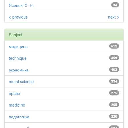
Ясенок, С. Н.
34
< previous
next >
Subject
медицина
612
technique
459
экономика
403
metal science
334
право
275
medicine
265
педагогика
220