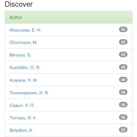
Discover
Author
Морозова, Е. Н.
45
Churnosov, M.
42
Mironov, S.
42
Kuzichkin, O. R.
38
Агарков, Н. М.
38
Пономаренко, И. В.
38
Седых, А. П.
36
Тохтарь, В. К.
36
Belyakov, A.
35