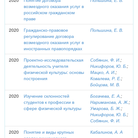
2020
Понятие договора
Польшина, Е. В.
возмездного оказания услуг в
российском гражданском
праве
2020
Гражданско-правовое
Польшина, Е. В.
регулирование договора
возмездного оказания услуг в
иностранных правопорядках
2020
Проектно-исследовательская
Собянин, Ф. И.
;
деятельность учителя
Никифоров, Ю. Б.
;
физической культуры: основы
Мацко, А. И.
;
построения
Ковалева, Р. Е.
;
Бойцова, М. В.
2020
Изучение склонностей
Богачева, Е. А.
;
студентов к профессии в
Нариманова, А. Ж.
;
сфере физической культуры
Умарова, Б. Ж.
;
Никифоров, Ю. Б.
;
Собянин, Ф. И.
2020
Понятие и виды крупных
Кабалинов, А. А