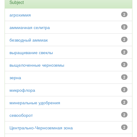
Subject
агрохимия
2
аммиачная селитра
2
безводный аммиак
2
выращивание свеклы
2
выщелоченные черноземы
2
зерна
2
микрофлора
2
минеральные удобрения
2
севооборот
2
Центрально-Черноземная зона
2