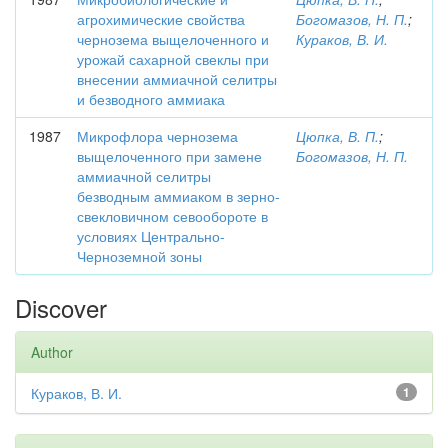
агрохимические свойства
Богомазов, Н. П.
;
чернозема выщелоченного и
Кураков, В. И.
урожай сахарной свеклы при
внесении аммиачной селитры
и безводного аммиака
1987
Микрофлора чернозема
Цюпка, В. П.
;
выщелоченного при замене
Богомазов, Н. П.
аммиачной селитры
безводным аммиаком в зерно-
свекловичном севообороте в
условиях Центрально-
Черноземной зоны
Discover
Author
Кураков, В. И.
1