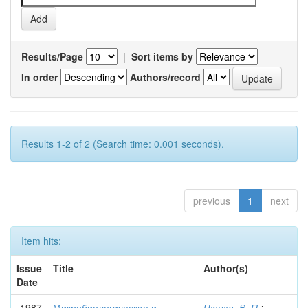
Results/Page
|
Sort items by
In order
Authors/record
Results 1-2 of 2 (Search time: 0.001 seconds).
previous
1
next
Item hits:
Issue
Title
Author(s)
Date
1987
Микробиологические и
Цюпка, В. П.
;