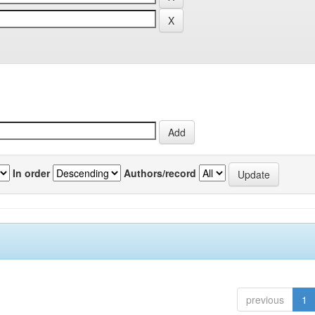
In order
Authors/record
previous
1