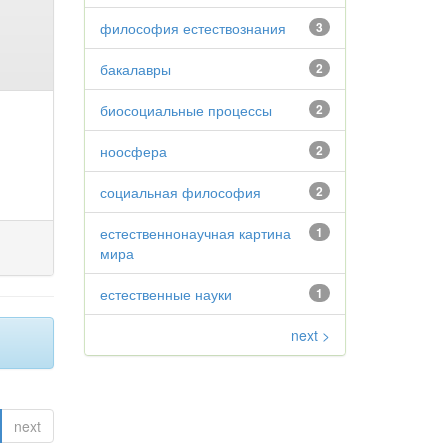
философия естествознания
3
бакалавры
2
биосоциальные процессы
2
ноосфера
2
социальная философия
2
естественнонаучная картина
1
мира
естественные науки
1
next >
next