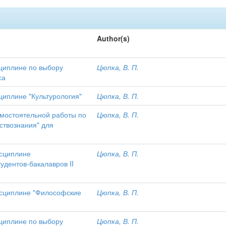
Author(s)
сциплине по выбору
Цюпка, В. П.
са
циплине "Культурология"
Цюпка, В. П.
амостоятельной работы по
Цюпка, В. П.
ствознания" для
исциплине
Цюпка, В. П.
удентов-бакалавров II
дисциплине "Философские
Цюпка, В. П.
сциплине по выбору
Цюпка, В. П.