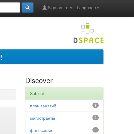
Sign on to:
Language
!
Discover
Subject
план занятий
7
магистранты
4
философия
3