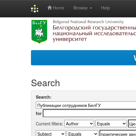
Home
Browse
Help
Skip
navigation
Search
Search:
for
Current filters: