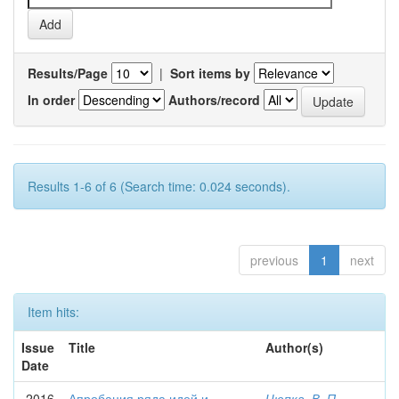
Results/Page
|
Sort items by
In order
Authors/record
Results 1-6 of 6 (Search time: 0.024 seconds).
previous
1
next
Item hits:
Issue
Title
Author(s)
Date
2016
Апробация ряда идей и
Цюпка, В. П.