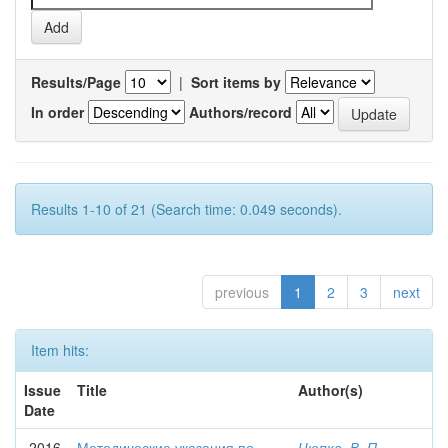
Results/Page
|
Sort items by
In order
Authors/record
Results 1-10 of 21 (Search time: 0.049 seconds).
previous
1
2
3
next
Item hits:
Issue
Title
Author(s)
Date
2016
Методические указания по
Цюпка, В. П.