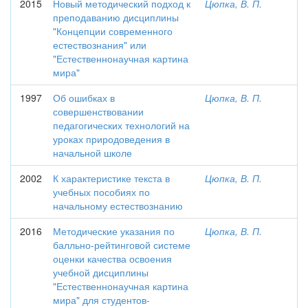
2015
Новый методический подход к
Цюпка, В. П.
преподаванию дисциплины
"Концепции современного
естествознания" или
"Естественнонаучная картина
мира"
1997
Об ошибках в
Цюпка, В. П.
совершенствовании
педагогических технологий на
уроках природоведения в
начальной школе
2002
К характеристике текста в
Цюпка, В. П.
учебных пособиях по
начальному естествознанию
2016
Методические указания по
Цюпка, В. П.
балльно-рейтинговой системе
оценки качества освоения
учебной дисциплины
"Естественнонаучная картина
мира" для студентов-