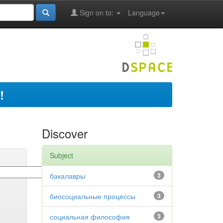
Sign on to:
Language
!
Discover
Subject
бакалавры
3
биосоциальные процессы
3
социальная философия
3