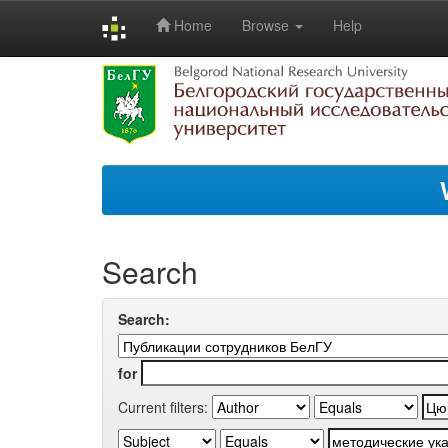
Home
Browse
Help
Skip
navigation
Search
Search:
for
Current filters: