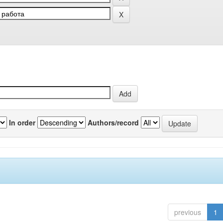
In order
Authors/record
previous
1