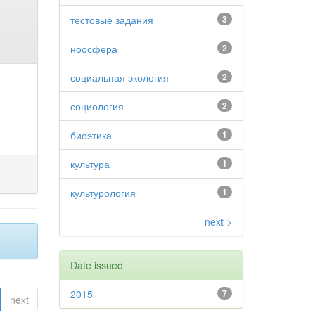
тестовые задания
3
ноосфера
2
социальная экология
2
социология
2
биоэтика
1
культура
1
культурология
1
next >
Date issued
2015
7
next