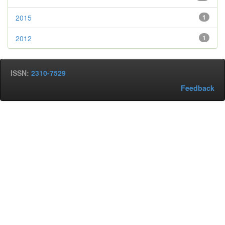
2015
1
2012
1
ISSN:
2310-7529
Feedback