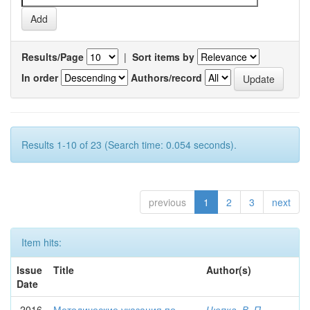
Results/Page
|
Sort items by
In order
Authors/record
Results 1-10 of 23 (Search time: 0.054 seconds).
previous
1
2
3
next
Item hits:
Issue
Title
Author(s)
Date
2016
Методические указания по
Цюпка, В. П.