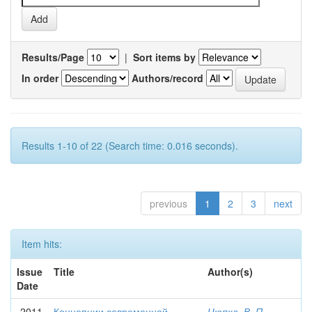
Results/Page
|
Sort items by
In order
Authors/record
Results 1-10 of 22 (Search time: 0.016 seconds).
previous
1
2
3
next
Item hits:
Issue
Title
Author(s)
Date
2011
Концепции современной
Цюпка, В. П.