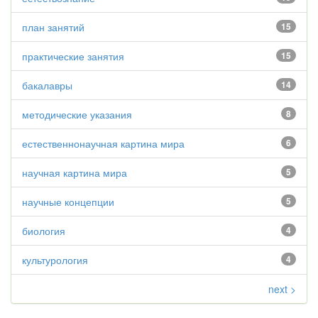
план занятий
15
практические занятия
15
бакалавры
14
методические указания
8
естественнонаучная картина мира
6
научная картина мира
5
научные концепции
5
биология
4
культурология
4
next >